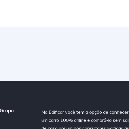
Grupo
Na Edificar você tem a opção de conhecer
um carro 100% online e comprá-lo sem sai
de casa por um dos consultores Edificar, q