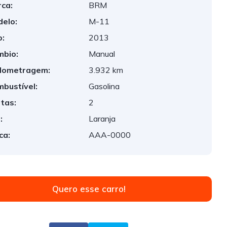
ca:
BRM
elo:
M-11
:
2013
bio:
Manual
lometragem:
3.932 km
bustível:
Gasolina
tas:
2
:
Laranja
ca:
AAA-0000
Quero esse carro!