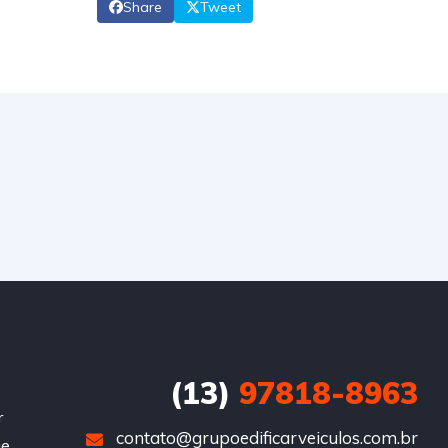
Share
Tweet
(13)
97818-8963
r
contato@grupoedificarveiculos.com.br
ue