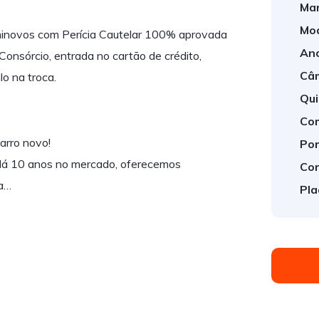
Mar
Mod
minovos com Perícia Cautelar 100% aprovada
Ano
Consórcio, entrada no cartão de crédito,
Câm
o na troca.
Qui
Com
carro novo!
Por
s: Há 10 anos no mercado, oferecemos
Cor
ia…
Pla