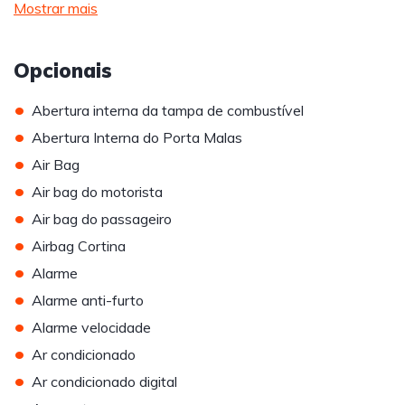
Mostrar mais
Opcionais
•
Abertura interna da tampa de combustível
•
Abertura Interna do Porta Malas
•
Air Bag
•
Air bag do motorista
•
Air bag do passageiro
•
Airbag Cortina
•
Alarme
•
Alarme anti-furto
•
Alarme velocidade
•
Ar condicionado
•
Ar condicionado digital