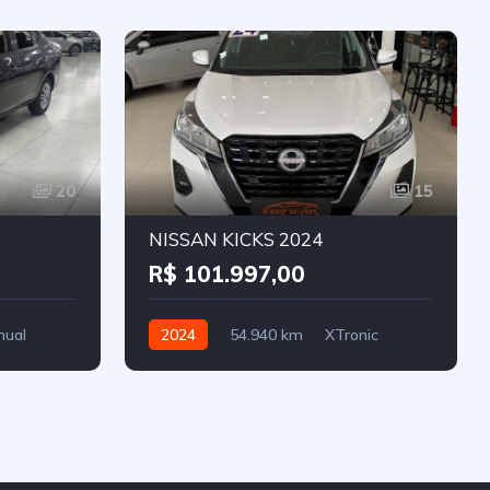
20
15
NISSAN KICKS 2024
R$ 101.997,00
nual
2024
54.940 km
XTronic
Flex