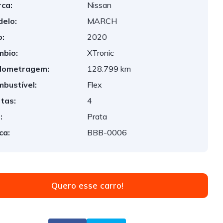
ca:
Nissan
elo:
MARCH
:
2020
bio:
XTronic
lometragem:
128.799 km
bustível:
Flex
tas:
4
:
Prata
ca:
BBB-0006
Quero esse carro!