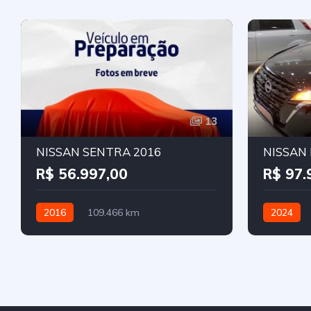
13
NISSAN SENTRA 2016
NISSAN 
R$ 56.997,00
R$ 97.
2016
109.466 km
2024
Automático
Flex
Flex