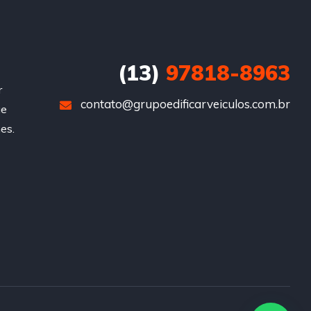
(13)
97818-8963
r
contato@grupoedificarveiculos.com.br
ue
es.