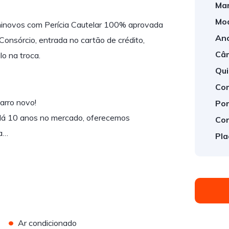
Mar
Mod
minovos com Perícia Cautelar 100% aprovada
Ano
Consórcio, entrada no cartão de crédito,
Câm
o na troca.
Qui
Com
carro novo!
Por
s: Há 10 anos no mercado, oferecemos
Cor
ia…
Pla
•
Ar condicionado