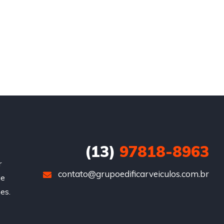
(13)
97818-8963
r
contato@grupoedificarveiculos.com.br
ue
es.