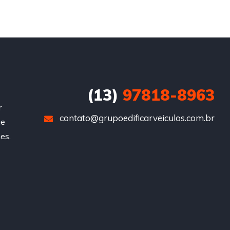
(13)
97818-8963
r
contato@grupoedificarveiculos.com.br
ue
es.