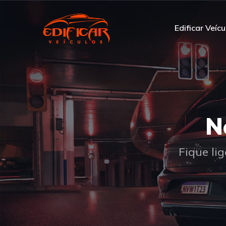
Edificar Veícu
N
Fique li