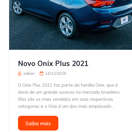
Novo Onix Plus 2021
admin
14/12/2020
O Onix Plus 2021 faz parte da família Onix, que é
dona de um grande sucesso no mercado brasileiro.
Eles são os mais vendidos em suas respectivas
categorias e o Onix é um dos mais emplacado...
Saiba mais