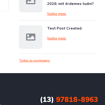
2026: mit érdemes tudni?
Saiba mais
Test Post Created
Saiba mais
Todas as postagens
(13)
97818-8963