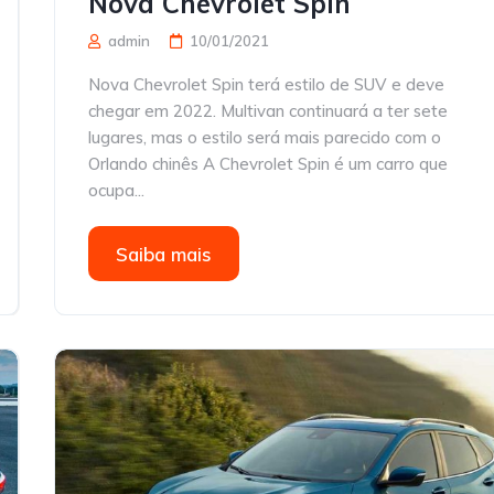
Nova Chevrolet Spin
admin
10/01/2021
Nova Chevrolet Spin terá estilo de SUV e deve
chegar em 2022. Multivan continuará a ter sete
lugares, mas o estilo será mais parecido com o
Orlando chinês A Chevrolet Spin é um carro que
ocupa...
Saiba mais