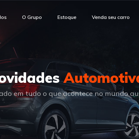
los
O Grupo
Estoque
Venda seu carro
ovidades
Automotiv
gado em tudo o que acontece no mundo a